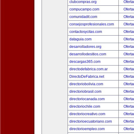
clubcompras.org
Oferta
compucampo.com
Oferta
comunidadit.com
Oferta
consejosprofesionales.com
Oferta
contactosycitas.com
Oferta
dataguia.com
Oferta
desarrolladores.org
Oferta
desarrollodesitios.com
Oferta
descargas365.com
Oferta
directodefabrica.com.ar
Oferta
DirectoDeFabrica.net
Oferta
directoriobolivia.com
Oferta
directoriobrasil.com
Oferta
directoriocanada.com
Oferta
directoriochile.com
Oferta
directoriocreativo.com
Oferta
directorioecuatoriano.com
Oferta
directorioempleo.com
Oferta