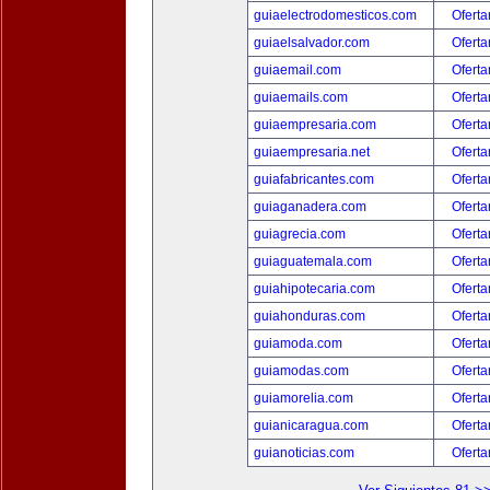
guiaelectrodomesticos.com
Oferta
guiaelsalvador.com
Oferta
guiaemail.com
Oferta
guiaemails.com
Oferta
guiaempresaria.com
Oferta
guiaempresaria.net
Oferta
guiafabricantes.com
Oferta
guiaganadera.com
Oferta
guiagrecia.com
Oferta
guiaguatemala.com
Oferta
guiahipotecaria.com
Oferta
guiahonduras.com
Oferta
guiamoda.com
Oferta
guiamodas.com
Oferta
guiamorelia.com
Oferta
guianicaragua.com
Oferta
guianoticias.com
Oferta