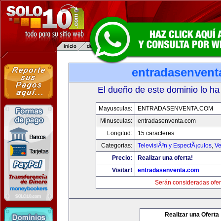
entradasenvent
El dueño de este dominio lo ha
Mayusculas:
ENTRADASENVENTA.COM
Minusculas:
entradasenventa.com
Longitud:
15 caracteres
Categorias:
TelevisiÃ³n y EspectÃ¡culos
,
Ve
Precio:
Realizar una oferta!
Visitar!
entradasenventa.com
Serán consideradas ofer
Realizar una Oferta