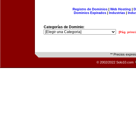
Registro de Dominios
|
Web Hosting
|
D
Dominios Expirados
|
Industrias
|
Indu
Categorías de Dominio:
[Pág. princi
** Precios expre
© 2002/2022 Solo10.com