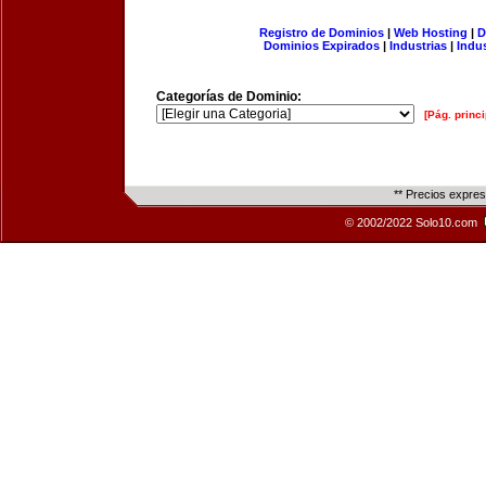
Registro de Dominios
|
Web Hosting
|
D
Dominios Expirados
|
Industrias
|
Indu
Categorías de Dominio:
[Pág. princi
** Precios expre
© 2002/2022 Solo10.com