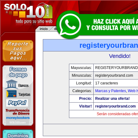
registeryourbra
Vendido!
Mayusculas:
REGISTERYOURBRAND
Minusculas:
registeryourbrand.com
Longitud:
17 caracteres
Categorias:
Marcas y Patentes
,
Web H
Precio:
Realizar una oferta!
Visitar!
registeryourbrand.com
Serán consideradas ofer