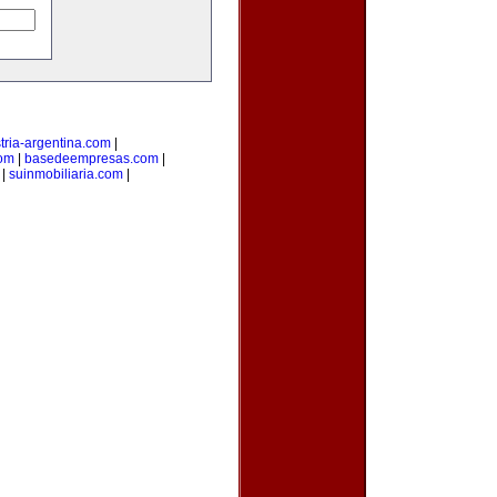
tria-argentina.com
|
com
|
basedeempresas.com
|
|
suinmobiliaria.com
|