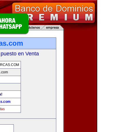
as.com
 puesto en Venta
RCAS.COM
s.com
a!
as.com
tas