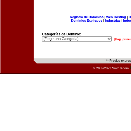
Registro de Dominios
|
Web Hosting
|
D
Dominios Expirados
|
Industrias
|
Indu
Categorías de Dominio:
[Pág. princi
** Precios expre
© 2002/2022 Solo10.com