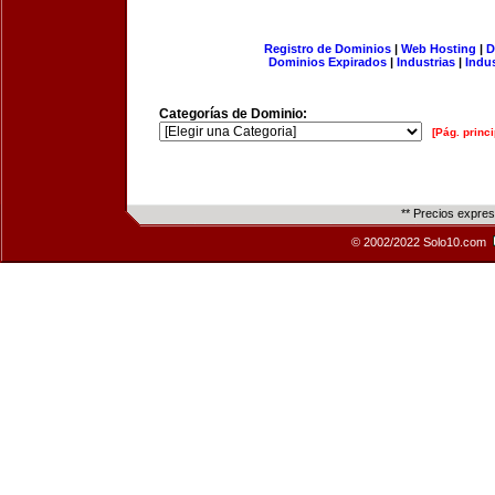
Registro de Dominios
|
Web Hosting
|
D
Dominios Expirados
|
Industrias
|
Indu
Categorías de Dominio:
[Pág. princi
** Precios expre
© 2002/2022 Solo10.com