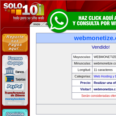
webmonetize
Vendido!
Mayusculas:
WEBMONETIZ
Minusculas:
webmonetize.c
Longitud:
11 caracteres
Categorias:
Web Hosting y 
Precio:
Realizar una of
Visitar!
webmonetize.
Serán consideradas ofer