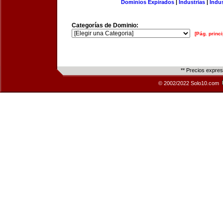
Dominios Expirados
|
Industrias
|
Indu
Categorías de Dominio:
[Pág. princi
** Precios expre
© 2002/2022 Solo10.com