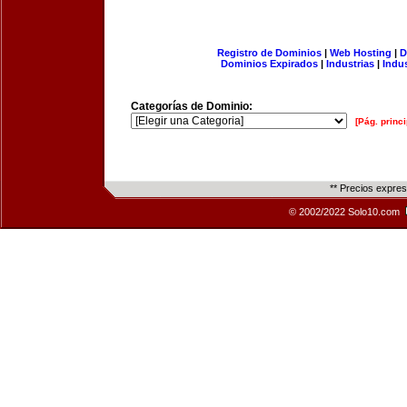
Registro de Dominios
|
Web Hosting
|
D
Dominios Expirados
|
Industrias
|
Indu
Categorías de Dominio:
[Pág. princi
** Precios expre
© 2002/2022 Solo10.com