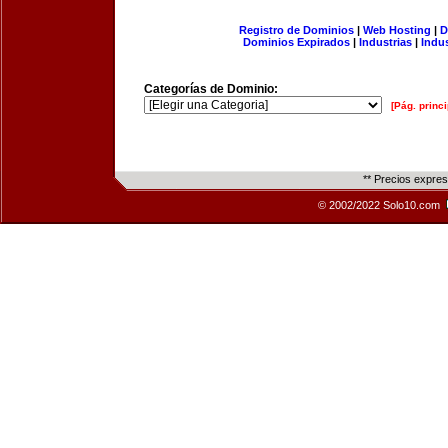
Registro de Dominios
|
Web Hosting
|
D
Dominios Expirados
|
Industrias
|
Indu
Categorías de Dominio:
[Pág. princi
** Precios expre
© 2002/2022 Solo10.com