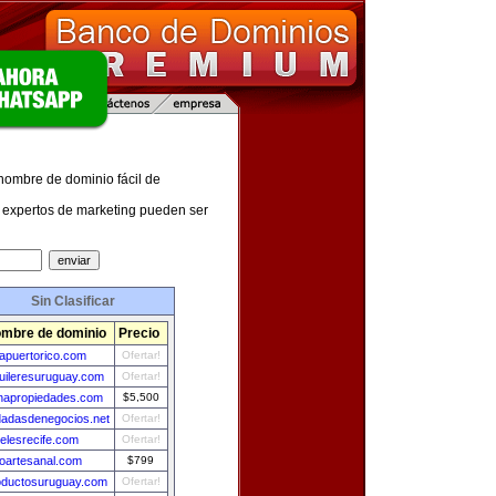
 nombre de dominio fácil de
expertos de marketing pueden ser
Sin Clasificar
mbre de dominio
Precio
apuertorico.com
Ofertar!
quileresuruguay.com
Ofertar!
napropiedades.com
$5,500
dadasdenegocios.net
Ofertar!
elesrecife.com
Ofertar!
noartesanal.com
$799
oductosuruguay.com
Ofertar!