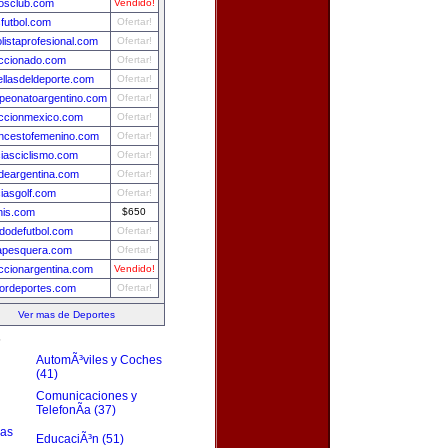
osclub.com
Vendido!
futbol.com
Ofertar!
olistaprofesional.com
Ofertar!
ccionado.com
Ofertar!
ellasdeldeporte.com
Ofertar!
eonatoargentino.com
Ofertar!
ccionmexico.com
Ofertar!
ncestofemenino.com
Ofertar!
ciasciclismo.com
Ofertar!
ydeargentina.com
Ofertar!
ciasgolf.com
Ofertar!
nis.com
$650
idodefutbol.com
Ofertar!
apesquera.com
Ofertar!
ccionargentina.com
Vendido!
ordeportes.com
Ofertar!
Ver mas de Deportes
s
AutomÃ³viles y Coches
(41)
Comunicaciones y
TelefonÃ­a (37)
zas
EducaciÃ³n (51)