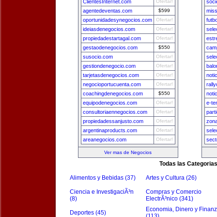
ClientesInternet.com
Ofertar!
soci
agentedeventas.com
$599
miss
oportunidadesynegocios.com
Ofertar!
futb
ideiasdenegocios.com
Ofertar!
sele
propiedadestartagal.com
Ofertar!
estr
gestaodenegocios.com
$550
camp
susocio.com
Ofertar!
sele
gestiondenegocio.com
Ofertar!
balo
tarjetasdenegocios.com
Ofertar!
noti
negocioportucuenta.com
Ofertar!
rall
coachingdenegocios.com
$550
noti
equipodenegocios.com
Ofertar!
e-te
consultoriaennegocios.com
Ofertar!
part
propiedadessanjusto.com
Ofertar!
zon
argentinaproducts.com
Ofertar!
sele
areanegocios.com
Ofertar!
sect
Ver mas de Negocios
Todas las Categoria
Alimentos y Bebidas (37)
Artes y Cultura (26)
Ciencia e InvestigaciÃ³n
Compras y Comercio
(8)
ElectrÃ³nico (341)
Economia, Dinero y Finan
Deportes (45)
(113)