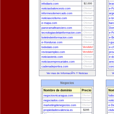
infodiario.com
$2,000
bra
noticiasbaloncesto.com
Ofertar!
e-P
informesdemercado.com
Ofertar!
arg
noticiasciclismo.com
Ofertar!
e-br
e-mapa.com
Ofertar!
bar
panoramafinanciero.com
Ofertar!
Dom
tecnologiasdelainformacion.com
Ofertar!
e-P
boletindeinformacion.com
Ofertar!
e-Br
e-Honduras.com
Ofertar!
i-g
tododato.com
Vendido!
e-ch
revistaempleo.com
Vendido!
pro
noticiastenis.com
Ofertar!
e-d
noticiasempresariales.com
Ofertar!
are
cadenadeportiva.com
Ofertar!
cor
Ver mas de InformaciÃ³n Y Noticias
V
Negocios
Nombre de dominio
Precio
Nom
negociosnicaragua.com
Ofertar!
futb
negociados.com
Ofertar!
noti
marketingdenegocios.com
Ofertar!
e-D
propiedadesvalencia.es
$295
club