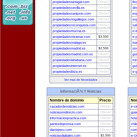
propiedadestartagal.com
Ofertar!
fi
propiedadessevilla.es
Ofertar!
dir
propiedadessanjusto.com
Ofertar!
exp
propiedadesriogallegos.com
Ofertar!
exp
propiedadesreconquista.com
Ofertar!
sa
propiedadesmurcia.es
Ofertar!
e-
propiedadesmiramar.com
$3,500
e-
propiedadesmalaga.es
Ofertar!
tua
propiedadesmadrid.es
$2,500
sin
propiedadesmadrid.com.es
Ofertar!
gu
propiedadeslahabana.com
Ofertar!
mi
propiedadesinternet.es
Ofertar!
gui
propiedadesibiza.es
Ofertar!
e-
Ver mas de Novedades
InformaciÃ³n Y Noticias
Nombre de dominio
Precio
Nom
cazadordenoticias.com
Ofertar!
e-c
noticiasendirecto.com
Ofertar!
gui
informacionpractica.com
Ofertar!
hot
partesdeprensa.com
Ofertar!
chi
diarioperu.com
Ofertar!
com
noticiasdigitales.com
$2,500
e-U