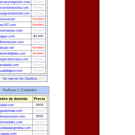
nanzasynegocios.com
Ofertar!
ectorioindustria.com
Ofertar!
oagroindustrial.com
Ofertar!
orural.net
Vendido!
les247.com
Vendido!
inversiones.com
Ofertar!
pagos.com
$3,500
limentacion.com
Ofertar!
dicato.net
Vendido!
iamardelplata.com
Vendido!
negocioencasa.com
Ofertar!
arafaela.com
Ofertar!
guadalajara.com
Ofertar!
Ver mas de Sin Clasificar
PaÃ­ses Y Ciudades
bre de dominio
Precio
iudad.com
$950
aguatemala.com
Ofertar!
elesasuncion.com
$550
leinmuebles.com
Ofertar!
unidadargentina.com
Ofertar!
ruguay.com
Ofertar!