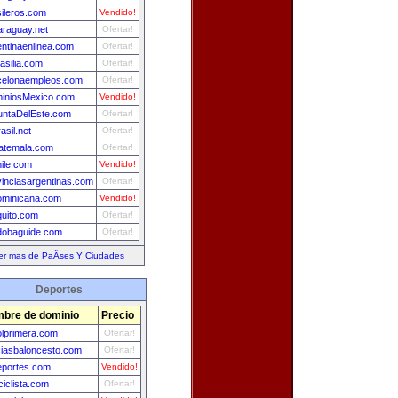
sileros.com
Vendido!
araguay.net
Ofertar!
entinaenlinea.com
Ofertar!
asilia.com
Ofertar!
celonaempleos.com
Ofertar!
iniosMexico.com
Vendido!
untaDelEste.com
Ofertar!
asil.net
Ofertar!
uatemala.com
Ofertar!
ile.com
Vendido!
vinciasargentinas.com
Ofertar!
ominicana.com
Vendido!
quito.com
Ofertar!
dobaguide.com
Ofertar!
er mas de PaÃ­ses Y Ciudades
Deportes
bre de dominio
Precio
olprimera.com
Ofertar!
ciasbaloncesto.com
Ofertar!
eportes.com
Vendido!
ciclista.com
Ofertar!