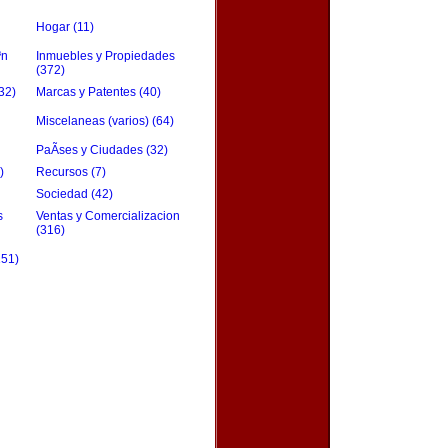
Hogar (11)
³n
Inmuebles y Propiedades
(372)
32)
Marcas y Patentes (40)
Miscelaneas (varios) (64)
PaÃ­ses y Ciudades (32)
)
Recursos (7)
Sociedad (42)
s
Ventas y Comercializacion
(316)
151)