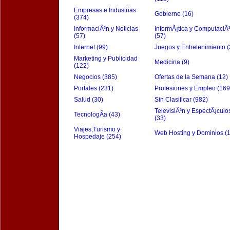
Empresas e Industrias
Gobierno (16)
(374)
InformaciÃ³n y Noticias
InformÃ¡tica y ComputaciÃ
(57)
(57)
Internet (99)
Juegos y Entretenimiento (
Marketing y Publicidad
Medicina (9)
(122)
Negocios (385)
Ofertas de la Semana (12)
Portales (231)
Profesiones y Empleo (169
Salud (30)
Sin Clasificar (982)
TelevisiÃ³n y EspectÃ¡culo
TecnologÃ­a (43)
(33)
Viajes,Turismo y
Web Hosting y Dominios (
Hospedaje (254)