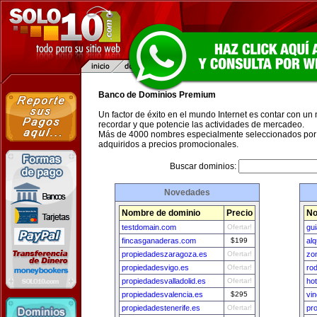
Banco de Dominios Premium
Un factor de éxito en el mundo Internet es contar con un
recordar y que potencie las actividades de mercadeo.
Más de 4000 nombres especialmente seleccionados por 
adquiridos a precios promocionales.
Buscar dominios:
Novedades
Nombre de dominio
Precio
No
testdomain.com
Ofertar!
gui
fincasganaderas.com
$199
al
propiedadeszaragoza.es
Ofertar!
zo
propiedadesvigo.es
Ofertar!
ro
propiedadesvalladolid.es
Ofertar!
hot
propiedadesvalencia.es
$295
vi
propiedadestenerife.es
Ofertar!
pr