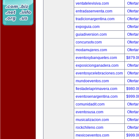
ventatelevisiva.com
Ofertar
entradasenventa.com
Ofertar
tradicionargentina.com
Ofertar
expoguia.com
Ofertar
guiadiversion.com
Ofertar
concursotv.com
Ofertar
modamujeres.com
Ofertar
eventosybanquetes.com
$879.
exposicionganadera.com
Ofertar
eventosycelebraciones.com
Ofertar
mundoeventos.com
Ofertar
fiestadelaprimavera.com
$980.
eventosenargentina.com
$999.
comunidadit.com
Ofertar
eventosusa.com
Ofertar
musicalizacion.com
Ofertar
rockchileno.com
Ofertar
mexicoeventos.com
$999.